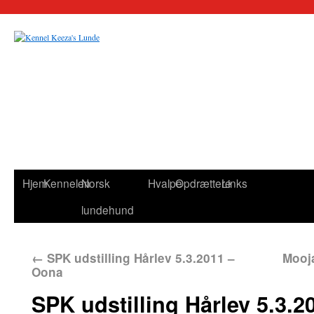
Hjem
Kennelen
Norsk
Hvalpe
Opdrættere
Links
lundehund
←
SPK udstilling Hårlev 5.3.2011 –
Mooja
Oona
SPK udstilling Hårlev 5.3.2