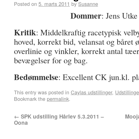
Posted on
5. marts 2011
by
Susanne
Dommer
: Jens Utk
Kritik
: Middelkraftig racetypisk vel
hoved, korrekt bid, velansat og båret
overlinie og vinkler, korrekt antal tæe
bevægelser for og bag.
Bedømmelse
: Excellent CK jun.kl. p
This entry was posted in
Caylas udstillinger
,
Udstillinge
Bookmark the
permalink
.
←
SPK udstilling Hårlev 5.3.2011 –
Mooja
Oona