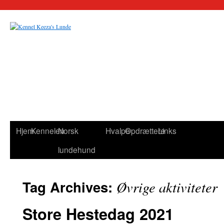
Hjem
Kennelen
Norsk
Hvalpe
Opdrættere
Links
lundehund
Tag Archives:
Øvrige aktiviteter
Store Hestedag 2021