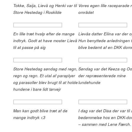
Tokke, Saija, Lievä og Henki var til
Vores egen lille raceparade r
Store Hestedag i Roskilde
området
En lille træt hvalp efter de mange
Lieväs datter Eliina var der 
indtryk. Godt at have moster Lievä
Hun benyttede anledningen ti
til at passe på sig
blive bedømt af en DKK do
Store Hestedag søndag med regn,
Søndag var det Keeza og O
regn og regn. Et utal af paraplyer
der repræsenterede mine
og parasoller blev brugt til at holde
lundehunde
hundene i bare lidt tørvejr
Man kan godt blive træt af de
I dag var det Disa der var til
mange indtryk <3
bedømmelse hos en DKK-d
– sammen med Lene Færch.