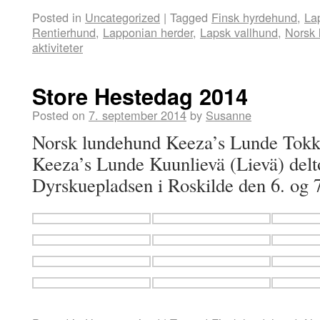
Posted in
Uncategorized
|
Tagged
Finsk hyrdehund
,
La
Rentierhund
,
Lapponian herder
,
Lapsk vallhund
,
Norsk
aktiviteter
Store Hestedag 2014
Posted on
7. september 2014
by
Susanne
Norsk lundehund Keeza’s Lunde Tokk
Keeza’s Lunde Kuunlievä (Lievä) delt
Dyrskuepladsen i Roskilde den 6. og 