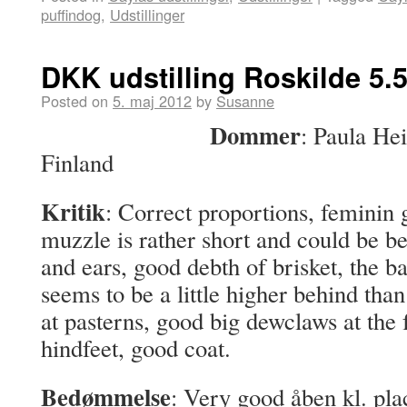
puffindog
,
Udstillinger
DKK udstilling Roskilde 5.
Posted on
5. maj 2012
by
Susanne
Dommer
: Paula He
Finland
Kritik
: Correct proportions, feminin 
muzzle is rather short and could be bet
and ears, good debth of brisket, the b
seems to be a little higher behind than 
at pasterns, good big dewclaws at the f
hindfeet, good coat.
Bedømmelse
: Very good åben kl. pla