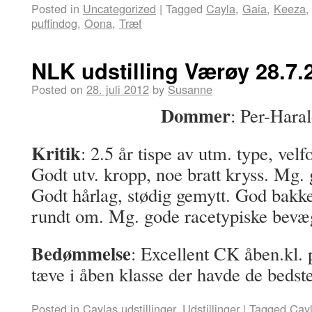
Posted in
Uncategorized
|
Tagged
Cayla
,
Gaia
,
Keeza
puffindog
,
Oona
,
Træf
NLK udstilling Værøy 28.7.
Posted on
28. juli 2012
by
Susanne
Dommer
: Per-Hara
Kritik
: 2.5 år tispe av utm. type, vel
Godt utv. kropp, noe bratt kryss. Mg. 
Godt hårlag, stødig gemytt. God bakk
rundt om. Mg. gode racetypiske bevæg
Bedømmelse
: Excellent CK åben.kl. 
tæve i åben klasse der havde de bedste
Posted in
Caylas udstillinger
,
Udstillinger
|
Tagged
Cay