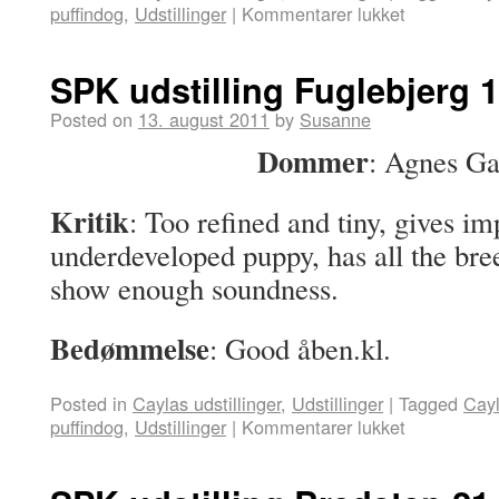
puffindog
,
Udstillinger
|
Kommentarer lukket
SPK udstilling Fuglebjerg 1
Posted on
13. august 2011
by
Susanne
Dommer
: Agnes Ga
Kritik
: Too refined and tiny, gives im
underdeveloped puppy, has all the bree
show enough soundness.
Bedømmelse
: Good åben.kl.
Posted in
Caylas udstillinger
,
Udstillinger
|
Tagged
Cay
puffindog
,
Udstillinger
|
Kommentarer lukket