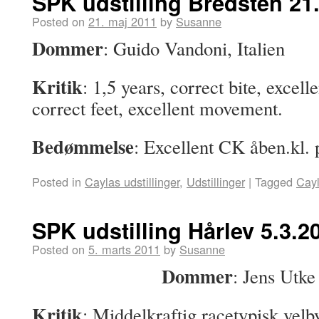
SPK udstilling Bredsten 21
Posted on
21. maj 2011
by
Susanne
Dommer
: Guido Vandoni, Italien
Kritik
: 1,5 years, correct bite, excell
correct feet, excellent movement.
Bedømmelse
: Excellent CK åben.kl. 
Posted in
Caylas udstillinger
,
Udstillinger
|
Tagged
Cay
SPK udstilling Hårlev 5.3.2
Posted on
5. marts 2011
by
Susanne
Dommer
: Jens Utk
Kritik
: Middelkraftig racetypisk vel