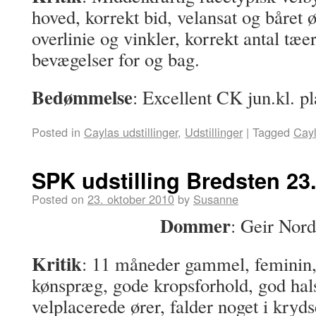
hoved, korrekt bid, velansat og båret
overlinie og vinkler, korrekt antal tæe
bevægelser for og bag.
Bedømmelse
: Excellent CK jun.kl. p
Posted in
Caylas udstillinger
,
Udstillinger
|
Tagged
Cay
SPK udstilling Bredsten 23
Posted on
23. oktober 2010
by
Susanne
Dommer
: Geir Nor
Kritik
: 11 måneder gammel, feminin,
kønspræg, gode kropsforhold, god hals
velplacerede ører, falder noget i kryds