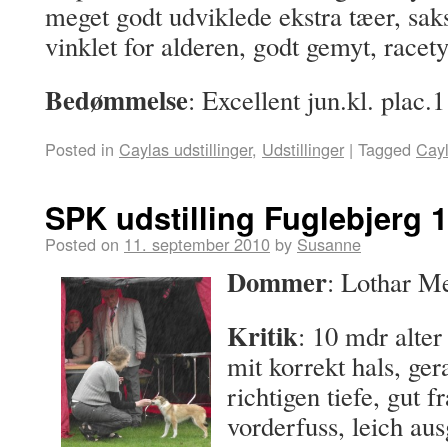
meget godt udviklede ekstra tæer, sak
vinklet for alderen, godt gemyt, racet
Bedømmelse
: Excellent jun.kl. plac
Posted in
Caylas udstillinger
,
Udstillinger
|
Tagged
Cay
SPK udstilling Fuglebjerg 1
Posted on
11. september 2010
by
Susanne
Dommer
: Lothar M
Kritik
: 10 mdr alter
mit korrekt hals, ger
richtigen tiefe, gut f
vorderfuss, leich aus