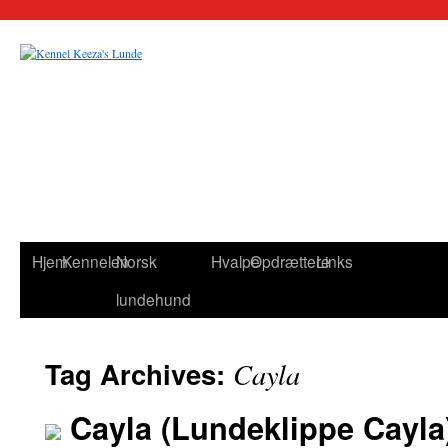
Hjem
Kennelen
Norsk
Hvalpe
Opdrættere
Links
lundehund
Tag Archives:
Cayla
Cayla (Lundeklippe Cayla)