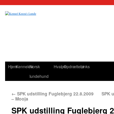
Hjem
Kennelen
Norsk
Hvalpe
Opdrættere
Links
lundehund
←
SPK udstilling Fuglebjerg 22.8.2009
SPK u
– Mooja
SPK udstilling Fuglebjerg 2