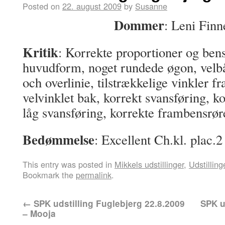
Posted on
22. august 2009
by
Susanne
Dommer
: Leni Finn
Kritik
: Korrekte proportioner og ben
huvudform, noget rundede øgon, velbå
och overlinie, tilstrækkelige vinkler f
velvinklet bak, korrekt svansføring, k
låg svansføring, korrekte frambensrøre
Bedømmelse
: Excellent Ch.kl. plac.
This entry was posted in
Mikkels udstillinger
,
Udstilling
Bookmark the
permalink
.
←
SPK udstilling Fuglebjerg 22.8.2009
SPK u
– Mooja