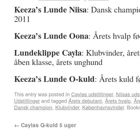
Keeza’s Lunde Niisa
: Dansk champi
2011
Keeza’s Lunde Oona
: Årets hvalp f
Lundeklippe Cayla
: Klubvinder, året
åben klasse, årets unghund
Keeza’s Lunde O-kuld
: Årets kuld 
This entry was posted in
Caylas udstillinger
,
Niisas udst
Udstillinger
and tagged
Årets debutant
,
Årets hvalp
,
År
Dansk champion
,
Klubvinder
,
Københavnsvinder
. Book
←
Caylas Q-kuld 5 uger