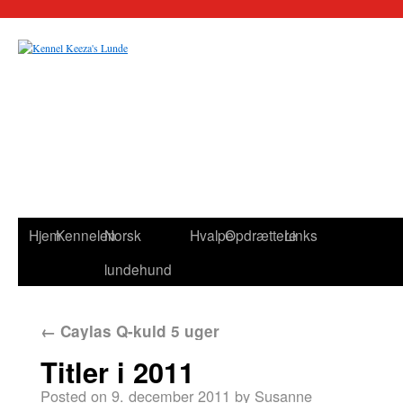
Hjem
Kennelen
Norsk
Hvalpe
Opdrættere
Links
lundehund
←
Caylas Q-kuld 5 uger
Titler i 2011
Posted on
9. december 2011
by
Susanne