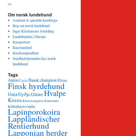
os.
Om norsk lundehund
Anatomi & specielle kendetegn
Bog om norsk lundehund
Inger Kristiansens fortælling
Lundehunden i Europa
Raceportræt
Racestandard
Rasekompendium
Sundhedstilstanden hos norsk
lundehund
Tags
Anton
Dansk champion
Eliina
Cayla
Finsk hyrdehund
Hvalpe
Gaia
Gyðja
Gåture
Keeza
Klubchampion
Klubvinder
Københavnsvinder
Lapinporokoira
Lappländischer
Rentierhund
Lapponian herder