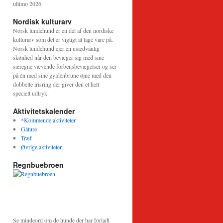
ultimo 2026.
Nordisk kulturarv
Norsk lundehund er en del af den nordiske
kulturarv som det er vigtigt at tage vare på.
Norsk lundehund ejer en usædvanlig
skønhed når den bevæger sig med sine
særegne vævende forbensbevægelser og ser
på én med sine gyldenbrune øjne med den
dobbelte irisring der giver den et helt
specielt udtryk.
Aktivitetskalender
→
*Kommende aktiviteter
Gåture
Træf
Øvrige aktiviteter
Regnbuebroen
Se mindeord om de hunde der har forladt