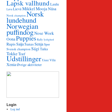
Lapsk vallhund
Laulu
Mikkel
Mooja
Niisa
Lievä
Lava
Norsk
Norsk champion
lundehund
Norwegian
puffindog
Nose Work
Puppies
Oona
Rally lydighed
Saija
Senja
Rupis
Sanas
Spor
Sági
Taika
Svensk champion
Tokke
Træf
Udstillinger
Unni
Víla
Xenia
Øvrige aktiviteter
Login
Log ind