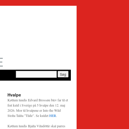
→
Hvalpe
Køtlum lundis Edvard Brossøn blev far til et
fint kuld i Sverige på 5 hvalpe den 12. maj
2026. Mor til hvalpene er Into the Wild
Stolta Talita ”Tilde”. Se kuldet
HER
.
Køtlum lundis Bjalla Viludóttir skal parres