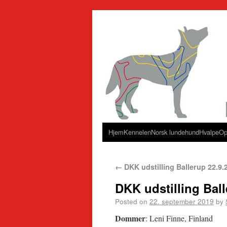
Hjem
Kennelen
Norsk lundehund
Hvalpe
Op
←
DKK udstilling Ballerup 22.9.
DKK udstilling Ball
Posted on
22. september 2019
by
Dommer
: Leni Finne, Finland