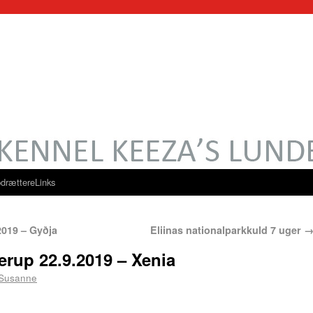
drættere
Links
2019 – Gyðja
Eliinas nationalparkkuld 7 uger
erup 22.9.2019 – Xenia
Susanne