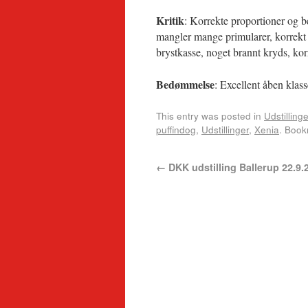
Kritik
: Korrekte proportioner og b
mangler mange primularer, korrekt ha
brystkasse, noget brannt kryds, korr
Bedømmelse
: Excellent åben klass
This entry was posted in
Udstillinge
puffindog
,
Udstillinger
,
Xenia
. Boo
←
DKK udstilling Ballerup 22.9.