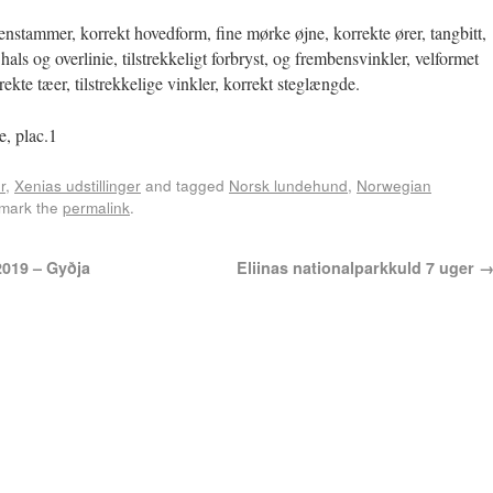
enstammer, korrekt hovedform, fine mørke øjne, korrekte ører, tangbitt,
ls og overlinie, tilstrekkeligt forbryst, og frembensvinkler, velformet
ekte tæer, tilstrekkelige vinkler, korrekt steglængde.
e, plac.1
r
,
Xenias udstillinger
and tagged
Norsk lundehund
,
Norwegian
kmark the
permalink
.
2019 – Gyðja
Eliinas nationalparkkuld 7 uger