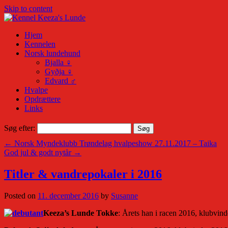
Skip to content
Hjem
Kennelen
Norsk lundehund
Bjalla ♀
Gyðja ♀
Edvard ♂
Hvalpe
Opdrættere
Links
Søg efter:
←
Norsk Myndeklubb Trøndelag hvalpeshow 27.11.2017 – Taika
God jul & godt nytår
→
Titler & vandrepokaler i 2016
Posted on
11. december 2016
by
Susanne
Keeza’s Lunde Tokke
: Årets han i racen 2016, klubvin