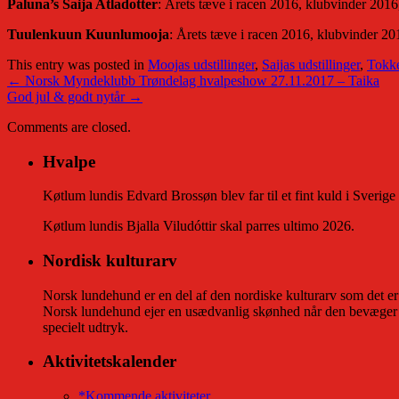
Paluna’s Saija Atladotter
: Årets tæve i racen 2016, klubvinder 2016,
Tuulenkuun Kuunlumooja
: Årets tæve i racen 2016, klubvinder 20
This entry was posted in
Moojas udstillinger
,
Saijas udstillinger
,
Tokke
←
Norsk Myndeklubb Trøndelag hvalpeshow 27.11.2017 – Taika
God jul & godt nytår
→
Comments are closed.
Hvalpe
Køtlum lundis Edvard Brossøn blev far til et fint kuld i Sverige
Køtlum lundis Bjalla Viludóttir skal parres ultimo 2026.
Nordisk kulturarv
Norsk lundehund er en del af den nordiske kulturarv som det er v
Norsk lundehund ejer en usædvanlig skønhed når den bevæger s
specielt udtryk.
Aktivitetskalender
*Kommende aktiviteter