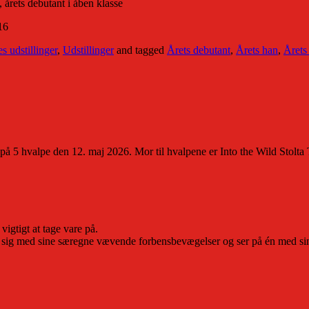
 årets debutant i åben klasse
16
s udstillinger
,
Udstillinger
and tagged
Årets debutant
,
Årets han
,
Årets
 på 5 hvalpe den 12. maj 2026. Mor til hvalpene er Into the Wild Stolta 
igtigt at tage vare på.
ig med sine særegne vævende forbensbevægelser og ser på én med sine 