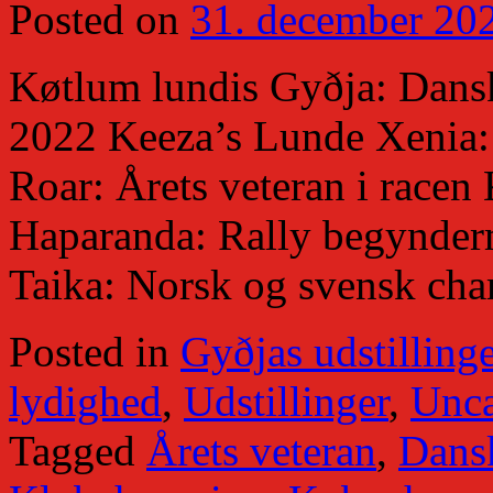
Posted on
31. december 20
Køtlum lundis Gyðja: Dan
2022 Keeza’s Lunde Xenia
Roar: Årets veteran i race
Haparanda: Rally begynder
Taika: Norsk og svensk ch
Posted in
Gyðjas udstillinge
lydighed
,
Udstillinger
,
Unca
Tagged
Årets veteran
,
Dans