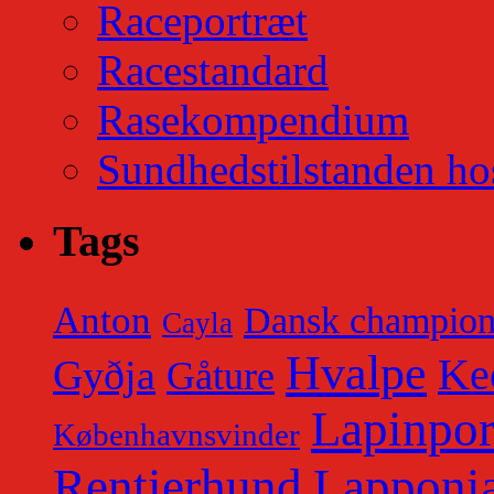
Raceportræt
Racestandard
Rasekompendium
Sundhedstilstanden ho
Tags
Anton
Dansk champio
Cayla
Hvalpe
Ke
Gyðja
Gåture
Lapinpor
Københavnsvinder
Rentierhund
Lapponia