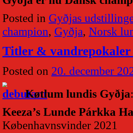
Posted in
Gyðjas udstillinge
champion
,
Gyðja
,
Norsk lu
Titler & vandrepokaler 
Posted on
20. december 20
Køtlum lundis Gyðja
Keeza’s Lunde Párkka H
Københavnsvinder 2021