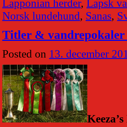
Lapponian herder
,
Lapsk va
Norsk lundehund
,
Sanas
,
S
Titler & vandrepokaler 
Posted on
13. december 20
Keeza’s