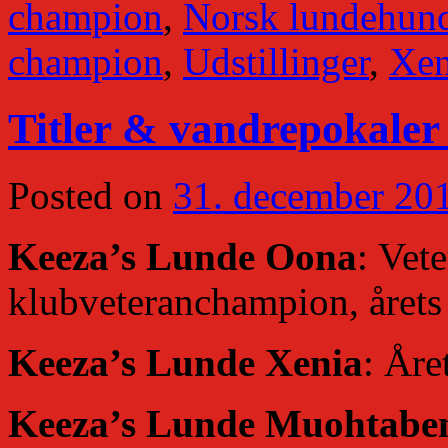
champion
,
Norsk lundehun
champion
,
Udstillinger
,
Xen
Titler & vandrepokaler 
Posted on
31. december 20
Keeza’s Lunde Oona
: Vet
klubveteranchampion, årets
Keeza’s Lunde Xenia
: Åre
Keeza’s Lunde Muohtabe