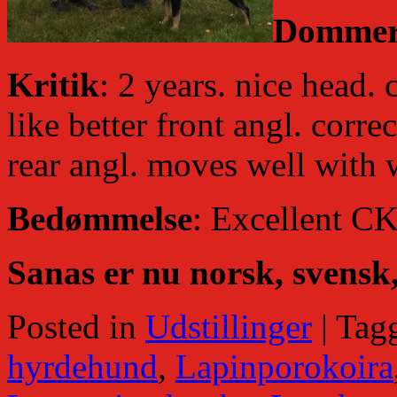
Domme
Kritik
: 2 years. nice head.
like better front angl. corre
rear angl. moves well with 
Bedømmelse
: Excellent CK
Sanas er nu norsk, svens
Posted in
Udstillinger
|
Tag
hyrdehund
,
Lapinporokoira