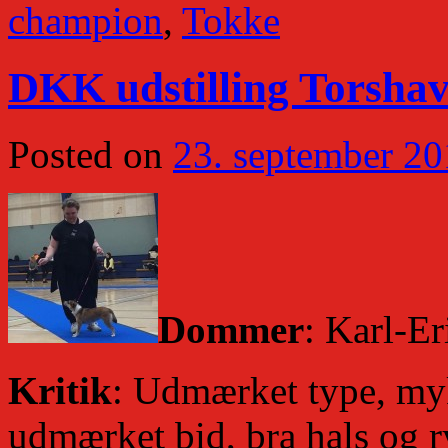
champion
,
Tokke
DKK udstilling Torshav
Posted on
23. september 2
Dommer
: Karl-E
Kritik
: Udmærket type, myk
udmærket bid, bra hals og r