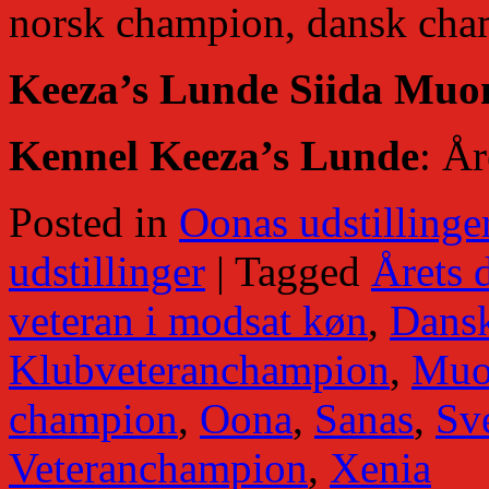
norsk champion, dansk cha
Keeza’s Lunde Siida Muo
Kennel Keeza’s Lunde
: År
Posted in
Oonas udstillinge
udstillinger
|
Tagged
Årets 
veteran i modsat køn
,
Dans
Klubveteranchampion
,
Muo
champion
,
Oona
,
Sanas
,
Sv
Veteranchampion
,
Xenia