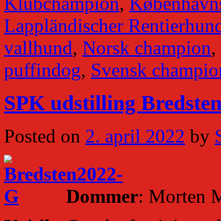
Klubchampion
,
Københavns
Lappländischer Rentierhun
vallhund
,
Norsk champion
,
puffindog
,
Svensk champio
SPK udstilling Bredste
Posted on
2. april 2022
by
Dommer
: Morten 