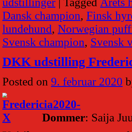
udstillinger
|
Tagged
Årets 
Dansk champion
,
Finsk hy
lundehund
,
Norwegian puff
Svensk champion
,
Svensk v
DKK udstilling Frederic
Posted on
9. februar 2020
b
Dommer
: Saija Ju