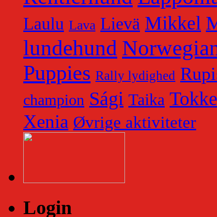
Mikkel
M
Laulu
Lievä
Lava
lundehund
Norwegian
Puppies
Rupi
Rally lydighed
Tokk
Sági
Taika
champion
Xenia
Øvrige aktiviteter
Login