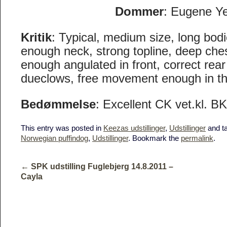
Dommer
: Eugene Y
Kritik
: Typical, medium size, long bodi
enough neck, strong topline, deep che
enough angulated in front, correct rear
dueclows, free movement enough in the
Bedømmelse
: Excellent CK vet.kl. B
This entry was posted in
Keezas udstillinger
,
Udstillinger
and t
Norwegian puffindog
,
Udstillinger
. Bookmark the
permalink
.
←
SPK udstilling Fuglebjerg 14.8.2011 –
Cayla