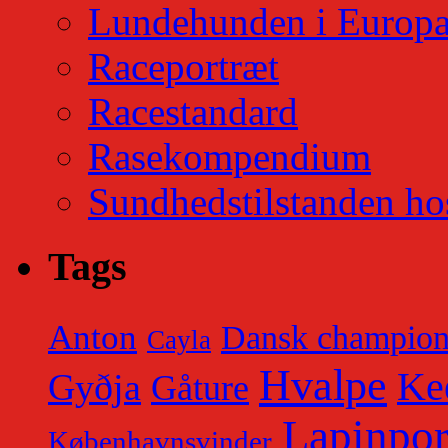
Lundehunden i Europ
Raceportræt
Racestandard
Rasekompendium
Sundhedstilstanden ho
Tags
Anton
Dansk champio
Cayla
Hvalpe
Ke
Gyðja
Gåture
Lapinpor
Københavnsvinder