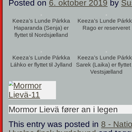
Posted on
6. oktober 2019
by
Su
Keeza’s Lunde Párkka
Keeza’s Lunde Párk
Haparanda (Senja) er
Rago er reserveret
flyttet til Nordsjælland
Keeza’s Lunde Párkka
Keeza’s Lunde Párk
Láhko er flyttet til Jylland
Sarek (Laika) er flyttet 
Vestsjælland
Mormor Lievä fører an i legen
This entry was posted in
8 - Nati