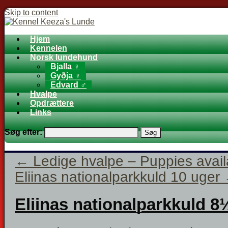
Skip to content
Hjem
Kennelen
Norsk lundehund
Bjalla ♀
Gyðja ♀
Edvard ♂
Hvalpe
Opdrættere
Links
Søg efter:
←
Ledige hvalpe – Puppies avail
Eliinas nationalparkkuld 10 uger
Eliinas nationalparkkuld 8