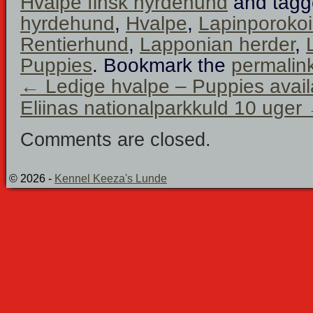
Hvalpe finsk hyrdehund
and tag
hyrdehund
,
Hvalpe
,
Lapinporokoi
Rentierhund
,
Lapponian herder
,
Puppies
. Bookmark the
permalin
←
Ledige hvalpe – Puppies avail
Eliinas nationalparkkuld 10 uger
Comments are closed.
© 2026 -
Kennel Keeza's Lunde