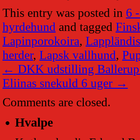
This entry was posted in
6 
hyrdehund
and tagged
Fins
Lapinporokoira
,
Lappländis
herder
,
Lapsk vallhund
,
Pup
←
DKK udstilling Ballerup
Eliinas snekuld 6 uger
→
Comments are closed.
Hvalpe