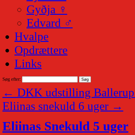
Gyðja ♀
Edvard ♂
Hvalpe
Opdrættere
Links
Søg efter:
←
DKK udstilling Ballerup
Eliinas snekuld 6 uger
→
Eliinas Snekuld 5 uger