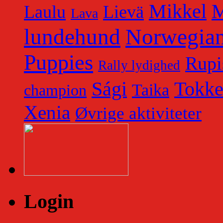
Mikkel
M
Laulu
Lievä
Lava
lundehund
Norwegian
Puppies
Rupi
Rally lydighed
Tokk
Sági
Taika
champion
Xenia
Øvrige aktiviteter
Login