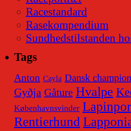
Racestandard
Rasekompendium
Sundhedstilstanden ho
Tags
Anton
Dansk champio
Cayla
Hvalpe
Ke
Gyðja
Gåture
Lapinpor
Københavnsvinder
Rentierhund
Lapponia