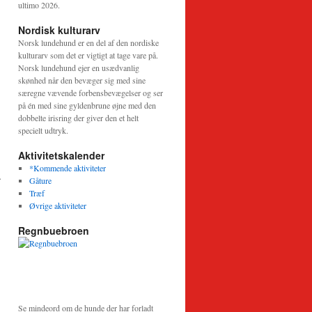
ultimo 2026.
Nordisk kulturarv
Norsk lundehund er en del af den nordiske
kulturarv som det er vigtigt at tage vare på.
Norsk lundehund ejer en usædvanlig
skønhed når den bevæger sig med sine
særegne vævende forbensbevægelser og ser
på én med sine gyldenbrune øjne med den
dobbelte irisring der giver den et helt
specielt udtryk.
Aktivitetskalender
*Kommende aktiviteter
–
Gåture
→
Træf
Øvrige aktiviteter
Regnbuebroen
Se mindeord om de hunde der har forladt