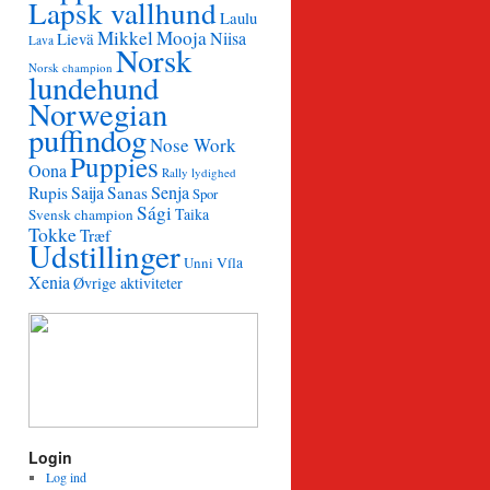
Lapsk vallhund
Laulu
Mikkel
Mooja
Niisa
Lievä
Lava
Norsk
Norsk champion
lundehund
Norwegian
puffindog
Nose Work
Puppies
Oona
Rally lydighed
Saija
Senja
Rupis
Sanas
Spor
Sági
Taika
Svensk champion
Tokke
Træf
Udstillinger
Unni
Víla
Xenia
Øvrige aktiviteter
Login
Log ind