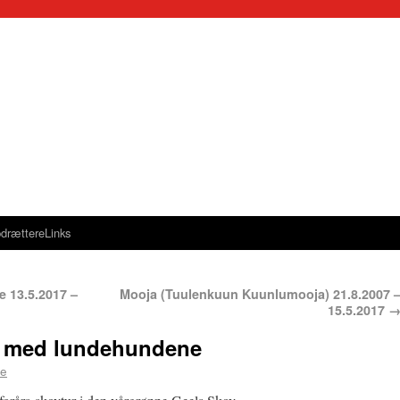
drættere
Links
e 13.5.2017 –
Mooja (Tuulenkuun Kuunlumooja) 21.8.2007 
15.5.2017
7 med lundehundene
e