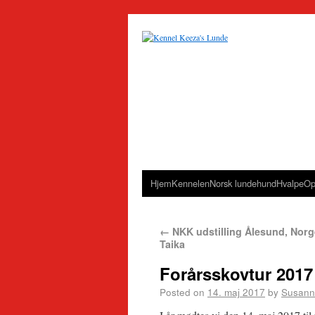
Hjem
Kennelen
Norsk lundehund
Hvalpe
Op
←
NKK udstilling Ålesund, Norg
Taika
Forårsskovtur 201
Posted on
14. maj 2017
by
Susann