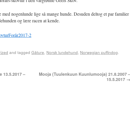
 forårs-skovtur i den vårgrønne Geels Skov.
re med nogenlunde lige så mange hunde. Desuden deltog et par familier
ndehunden og lære racen at kende.
ized
and tagged
Gåture
,
Norsk lundehund
,
Norwegian puffindog
.
e 13.5.2017 –
Mooja (Tuulenkuun Kuunlumooja) 21.8.2007 
15.5.2017