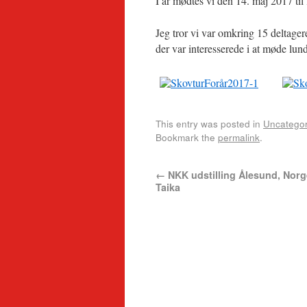
I år mødtes vi den 14. maj 2017 til
Jeg tror vi var omkring 15 deltage
der var interesserede i at møde lu
This entry was posted in
Uncategor
Bookmark the
permalink
.
←
NKK udstilling Ålesund, Norg
Taika