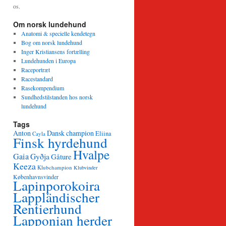
os.
Om norsk lundehund
Anatomi & specielle kendetegn
Bog om norsk lundehund
Inger Kristiansens fortælling
Lundehunden i Europa
Raceportræt
Racestandard
Rasekompendium
Sundhedstilstanden hos norsk
lundehund
Tags
Anton
Dansk champion
Eliina
Cayla
Finsk hyrdehund
Hvalpe
Gaia
Gyðja
Gåture
Keeza
Klubchampion
Klubvinder
Københavnsvinder
Lapinporokoira
Lappländischer
Rentierhund
Lapponian herder