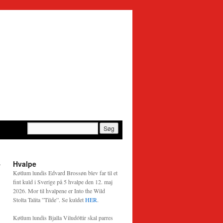
–
Hvalpe
→
Køtlum lundis Edvard Brossøn blev far til et
fint kuld i Sverige på 5 hvalpe den 12. maj
2026. Mor til hvalpene er Into the Wild
Stolta Talita ”Tilde”. Se kuldet
HER
.
Køtlum lundis Bjalla Viludóttir skal parres