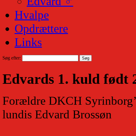
Edvard ♂
Hvalpe
Opdrættere
Links
Søg efter:
Edvards 1. kuld født 
Forældre DKCH Syrinborg’
lundis Edvard Brossøn