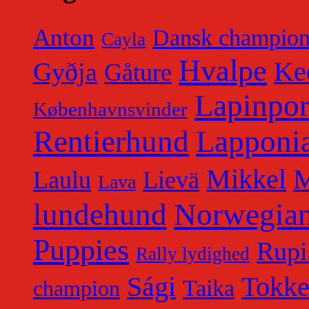
Anton
Dansk champio
Cayla
Hvalpe
Ke
Gyðja
Gåture
Lapinpor
Københavnsvinder
Rentierhund
Lapponia
Mikkel
M
Laulu
Lievä
Lava
lundehund
Norwegian
Puppies
Rupi
Rally lydighed
Tokk
Sági
Taika
champion