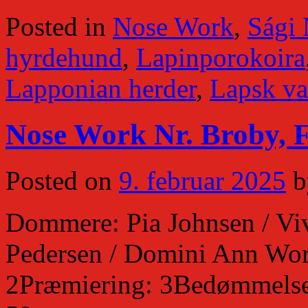
Posted in
Nose Work
,
Sági
hyrdehund
,
Lapinporokoira
Lapponian herder
,
Lapsk va
Nose Work Nr. Broby, F
Posted on
9. februar 2025
b
Dommere: Pia Johnsen / Vi
Pedersen / Domini Ann Wor
2Præmiering: 3Bedømmelse: 