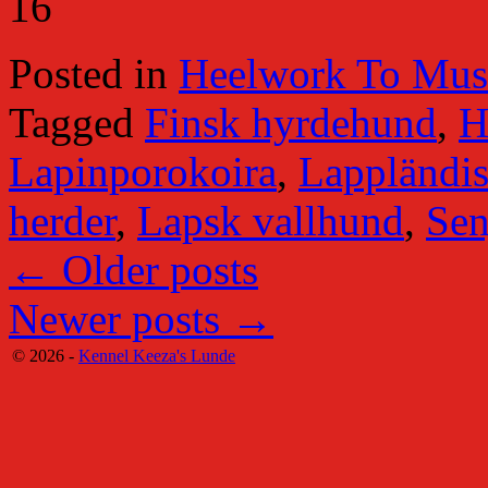
16
Posted in
Heelwork To Mus
Tagged
Finsk hyrdehund
,
H
Lapinporokoira
,
Lappländis
herder
,
Lapsk vallhund
,
Sen
←
Older posts
Newer posts
→
© 2026 -
Kennel Keeza's Lunde