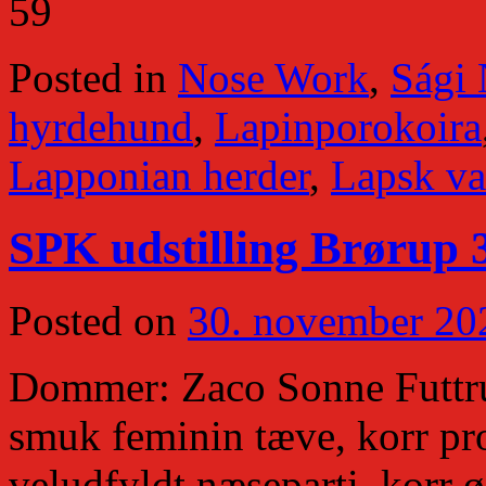
59
Posted in
Nose Work
,
Sági
hyrdehund
,
Lapinporokoira
Lapponian herder
,
Lapsk va
SPK udstilling Brørup 
Posted on
30. november 20
Dommer: Zaco Sonne Futtrup
smuk feminin tæve, korr pro
veludfyldt næseparti, korr 