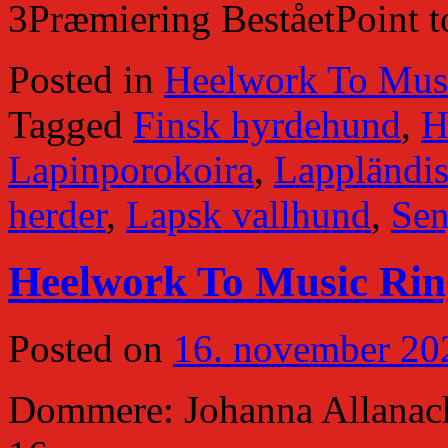
3Præmiering BeståetPoint to
Posted in
Heelwork To Mus
Tagged
Finsk hyrdehund
,
H
Lapinporokoira
,
Lappländis
herder
,
Lapsk vallhund
,
Sen
Heelwork To Music Ring
Posted on
16. november 20
Dommere: Johanna Allanach