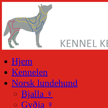
Skip
to
content
Hjem
Kennelen
Norsk lundehund
Bjalla ♀
Gyðja ♀