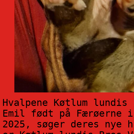
Hvalpene Køtlum lundis 
Emil født på Færøerne i
2025, søger deres nye h