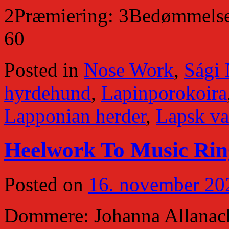
2Præmiering: 3Bedømmelse: 
60
Posted in
Nose Work
,
Sági
hyrdehund
,
Lapinporokoira
Lapponian herder
,
Lapsk va
Heelwork To Music Ring
Posted on
16. november 20
Dommere: Johanna Allanach