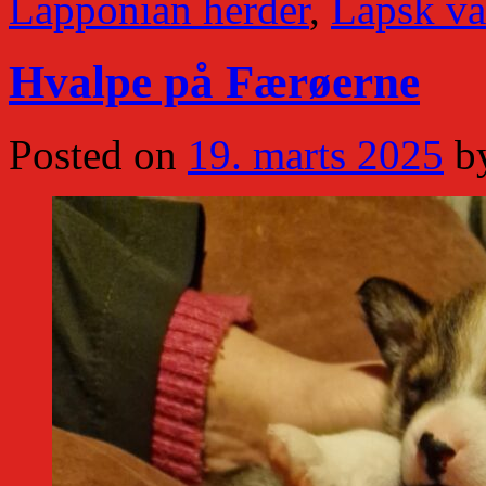
Lapponian herder
,
Lapsk va
Hvalpe på Færøerne
Posted on
19. marts 2025
b