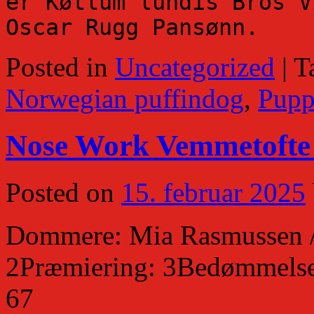
er Køtlum lundis Bros V
Oscar Rugg Pansønn.
Posted in
Uncategorized
|
T
Norwegian puffindog
,
Pupp
Nose Work Vemmetofte s
Posted on
15. februar 2025
Dommere: Mia Rasmussen /
2Præmiering: 3Bedømmelse: 
67