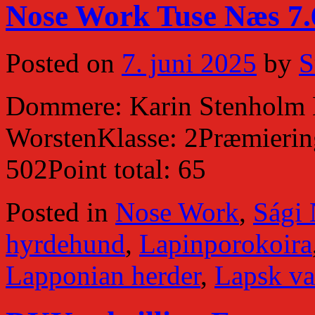
Nose Work Tuse Næs 7.6
Posted on
7. juni 2025
by
S
Dommere: Karin Stenholm 
WorstenKlasse: 2Præmiering
502Point total: 65
Posted in
Nose Work
,
Sági
hyrdehund
,
Lapinporokoira
Lapponian herder
,
Lapsk va