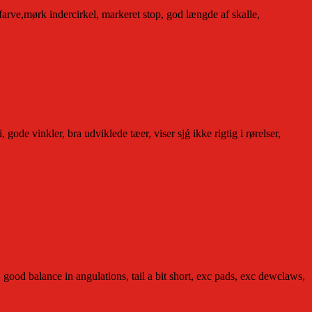
arve,mørk indercirkel, markeret stop, god længde af skalle,
ode vinkler, bra udviklede tæer, viser sjǵ ikke rigtig i rørelser,
 good balance in angulations, tail a bit short, exc pads, exc dewclaws,