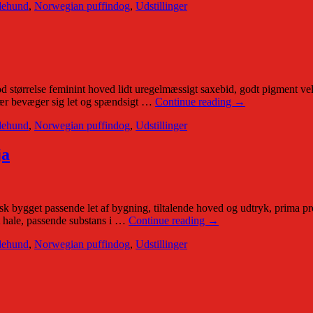
dehund
,
Norwegian puffindog
,
Udstillinger
tørrelse feminint hoved lidt uregelmæssigt saxebid, godt pigment velf
ær bevæger sig let og spændsigt …
Continue reading
→
dehund
,
Norwegian puffindog
,
Udstillinger
ja
bygget passende let af bygning, tiltalende hoved og udtryk, prima prop
t hale, passende substans i …
Continue reading
→
dehund
,
Norwegian puffindog
,
Udstillinger