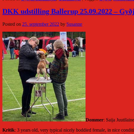
DKK udstilling Ballerup 25.09.2022 – Gyð
Posted on
25. september 2022
by
Susanne
Dommer
: Saija Juutilain
Kritik
: 3 years old, very typical nicely boddied female, in nice cond