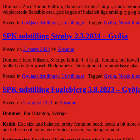
Dommer: Zaco Sonne Futtrup, Danmark Kritik: 5 år gl., smuk feminin tæ
velplacerede fleksible ører, god lægde af hals,helt lige smidig ryg og
Posted in
Gyðjas udstillinger
,
Udstillinger
|
Tagged
Gyðja
,
Norsk lun
SPK udstilling Strøby 2.3.2024 – Gyðja
Posted on
2. marts 2024
by
Susanne
Dommer: Kurt Nilsson, Sverige Kritik: 4 ½ år gl., feminin, bra hoved og
hvilket påvirker priset. Bedømmelse: Very good championklasse plac
Posted in
Gyðjas udstillinger
,
Udstillinger
|
Tagged
Gyðja
,
Norsk lun
SPK udstilling Fuglebjerg 5.8.2023 – Gyðj
Posted on
5. august 2023
by
Susanne
Dommer
: Poul Stanton, Sverige
Kritik
: Exc size and balance, pretty feminine head, needs a bit more 
not in best coat today, very typical mover, exc temperament.