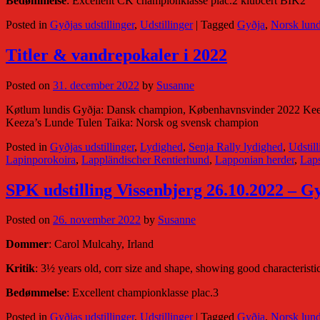
Bedømmelse
: Excellent CK championklasse plac.2 klubcert BIK2
Posted in
Gyðjas udstillinger
,
Udstillinger
|
Tagged
Gyðja
,
Norsk lun
Titler & vandrepokaler i 2022
Posted on
31. december 2022
by
Susanne
Køtlum lundis Gyðja: Dansk champion, Københavnsvinder 2022 Keez
Keeza’s Lunde Tulen Taika: Norsk og svensk champion
Posted in
Gyðjas udstillinger
,
Lydighed
,
Senja Rally lydighed
,
Udstill
Lapinporokoira
,
Lappländischer Rentierhund
,
Lapponian herder
,
Laps
SPK udstilling Vissenbjerg 26.10.2022 – G
Posted on
26. november 2022
by
Susanne
Dommer
: Carol Mulcahy, Irland
Kritik
: 3½ years old, corr size and shape, showing good characteristi
Bedømmelse
: Excellent championklasse plac.3
Posted in
Gyðjas udstillinger
,
Udstillinger
|
Tagged
Gyðja
,
Norsk lun