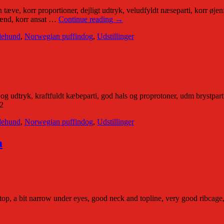
ve, korr proportioner, dejligt udtryk, veludfyldt næseparti, korr øjenf
 lænd, korr ansat …
Continue reading
→
dehund
,
Norwegian puffindog
,
Udstillinger
 udtryk, kraftfuldt kæbeparti, god hals og proprotoner, udm brystparti, g
.2
dehund
,
Norwegian puffindog
,
Udstillinger
a
stop, a bit narrow under eyes, good neck and topline, very good ribcage,