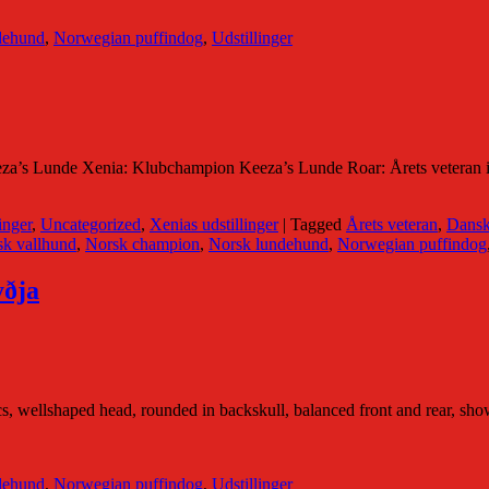
dehund
,
Norwegian puffindog
,
Udstillinger
a’s Lunde Xenia: Klubchampion Keeza’s Lunde Roar: Årets veteran i
inger
,
Uncategorized
,
Xenias udstillinger
|
Tagged
Årets veteran
,
Dansk
k vallhund
,
Norsk champion
,
Norsk lundehund
,
Norwegian puffindog
yðja
cs, wellshaped head, rounded in backskull, balanced front and rear, show
dehund
,
Norwegian puffindog
,
Udstillinger