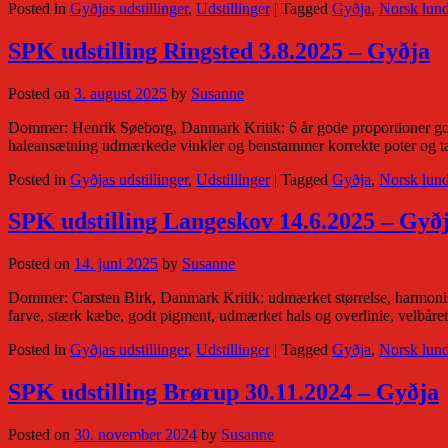
Posted in
Gyðjas udstillinger
,
Udstillinger
|
Tagged
Gyðja
,
Norsk lun
SPK udstilling Ringsted 3.8.2025 – Gyðja
Posted on
3. august 2025
by
Susanne
Dommer: Henrik Søeborg, Danmark Kritik: 6 år gode proportioner god s
haleansætning udmærkede vinkler og benstammer korrekte poter og t
Posted in
Gyðjas udstillinger
,
Udstillinger
|
Tagged
Gyðja
,
Norsk lun
SPK udstilling Langeskov 14.6.2025 – Gyð
Posted on
14. juni 2025
by
Susanne
Dommer: Carsten Birk, Danmark Kritik: udmærket størrelse, harmonisk 
farve, stærk kæbe, godt pigment, udmærket hals og overlinie, velbåre
Posted in
Gyðjas udstillinger
,
Udstillinger
|
Tagged
Gyðja
,
Norsk lun
SPK udstilling Brørup 30.11.2024 – Gyðja
Posted on
30. november 2024
by
Susanne