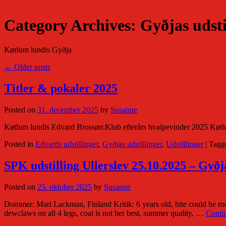
Category Archives:
Gyðjas udsti
Kørlum lundis Gyðja
←
Older posts
Titler & pokaler 2025
Posted on
31. december 2025
by
Susanne
Køtlum lundis Edvard Brossøn:Klub efterårs hvalpevinder 2025 Køtl
Posted in
Edvards udstillinger
,
Gyðjas udstillinger
,
Udstillinger
|
Tagg
SPK udstilling Ullerslev 25.10.2025 – Gyð
Posted on
25. oktober 2025
by
Susanne
Dommer: Mari Lackman, Finland Kritik: 6 years old, bite could be more 
dewclaws on all 4 legs, coat is not her best, summer quality, …
Conti