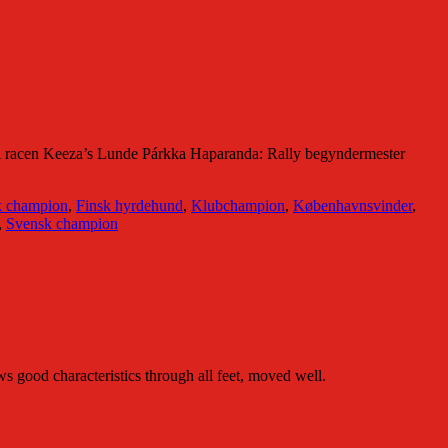
 racen Keeza’s Lunde Párkka Haparanda: Rally begyndermester
 champion
,
Finsk hyrdehund
,
Klubchampion
,
Københavnsvinder
,
,
Svensk champion
s good characteristics through all feet, moved well.