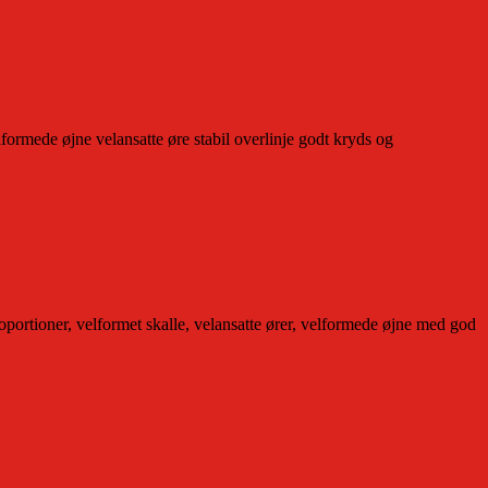
ormede øjne velansatte øre stabil overlinje godt kryds og
ortioner, velformet skalle, velansatte ører, velformede øjne med god