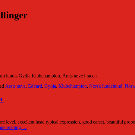
llinger
um lundis Gydja:Klubchampion, Årets tæve i racen
ed
Årets tæve
,
Edvard
,
Gyðja
,
Klubchampion
,
Norsk lundehund
,
Norw
ja
level, excellent head typical expression, good earset, beautiful propor
nue reading
→