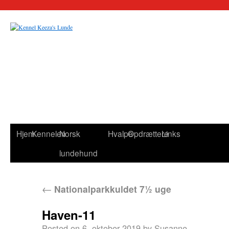
Hjem
Kennelen
Norsk
Hvalpe
Opdrættere
Links
lundehund
←
Nationalparkkuldet 7½ uge
Haven-11
Posted on
6. oktober 2019
by
Susanne