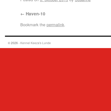
Haven-10
Bookmark the
permalink
.
© 2026 -
Kennel Keeza's Lunde