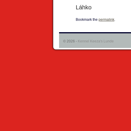
Láhko
Bookmark the
permalink
.
© 2026 -
Kennel Keeza's Lunde