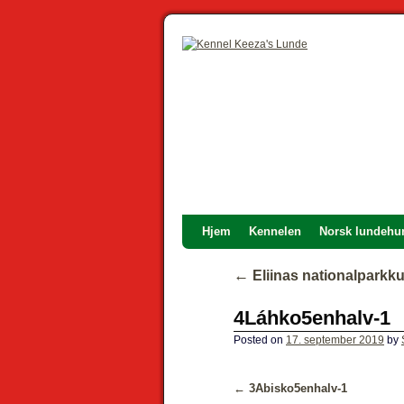
Hjem
Kennelen
Norsk lundehu
←
Eliinas nationalparkk
4Láhko5enhalv-1
Posted on
17. september 2019
by
3Abisko5enhalv-1