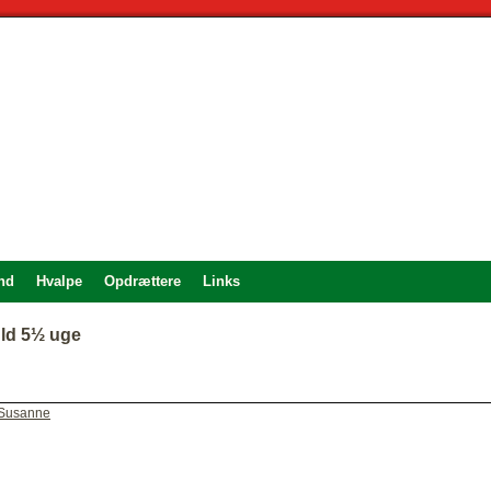
nd
Hvalpe
Opdrættere
Links
uld 5½ uge
Susanne