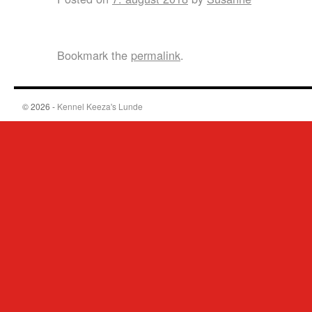
Bookmark the
permalink
.
© 2026 -
Kennel Keeza's Lunde