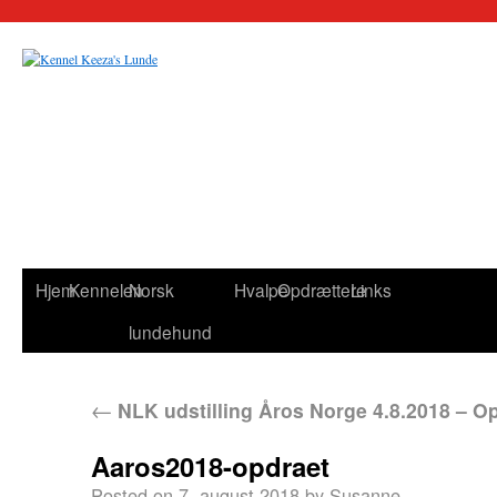
Hjem
Kennelen
Norsk
Hvalpe
Opdrættere
Links
lundehund
←
NLK udstilling Åros Norge 4.8.2018 – O
Aaros2018-opdraet
Posted on
7. august 2018
by
Susanne