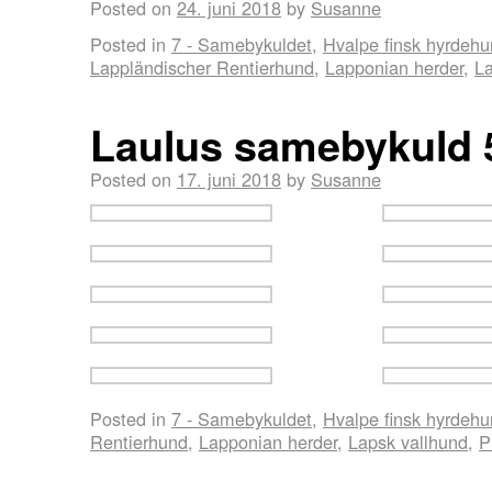
Posted on
24. juni 2018
by
Susanne
Posted in
7 - Samebykuldet
,
Hvalpe finsk hyrdeh
Lappländischer Rentierhund
,
Lapponian herder
,
La
Laulus samebykuld 
Posted on
17. juni 2018
by
Susanne
Posted in
7 - Samebykuldet
,
Hvalpe finsk hyrdeh
Rentierhund
,
Lapponian herder
,
Lapsk vallhund
,
P