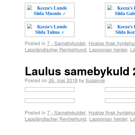
Posted in
7 - Samebykuldet
,
Hvalpe finsk hyrdeh
Lappländischer Rentierhund
,
Lapponian herder
,
La
Laulus samebykuld 
Posted on
26. maj 2018
by
Susanne
Posted in
7 - Samebykuldet
,
Hvalpe finsk hyrdeh
Lappländischer Rentierhund
,
Lapponian herder
,
La