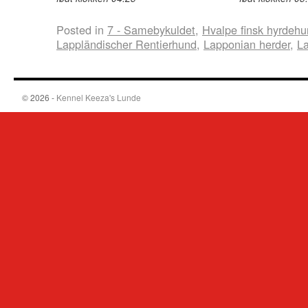
Posted in
7 - Samebykuldet
,
Hvalpe finsk hyrdeh
Lappländischer Rentierhund
,
Lapponian herder
,
La
© 2026 -
Kennel Keeza's Lunde