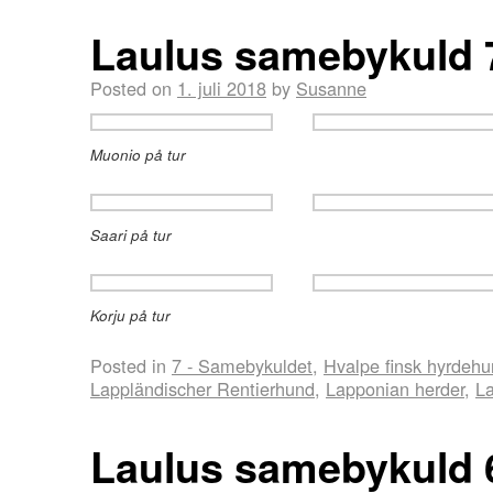
Laulus samebykuld 
Posted on
1. juli 2018
by
Susanne
Muonio på tur
Saari på tur
Korju på tur
Posted in
7 - Samebykuldet
,
Hvalpe finsk hyrdeh
Lappländischer Rentierhund
,
Lapponian herder
,
La
Laulus samebykuld 