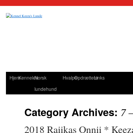
Hjem
Kennelen
Norsk
Hvalpe
Opdrættere
Links
lundehund
Category Archives:
7 
2018 Raiikas Onnii * Keez