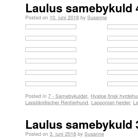
Laulus samebykuld 
Posted on
10. juni 2018
by
Susanne
Posted in
7 - Samebykuldet
,
Hvalpe finsk hyrdeh
Lappländischer Rentierhund
,
Lapponian herder
,
La
Laulus samebykuld 
Posted on
3. juni 2018
by
Susanne