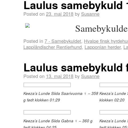
Laulus samebykuld 
Posted on
23. maj 2018
by
Susanne
Posted in
7 - Samebykuldet
,
Hvalpe finsk hyrdeh
Lappländischer Rentierhund
,
Lapponian herder
,
La
Laulus samebykuld f
Posted on
13. maj 2018
by
Susanne
Keeza’s Lunde Siida Saarivuoma ♀ – 358
Keeza’s Lunde S
g født klokken 01:29
klokken 02:20
Keeza’s Lunde Siida Gabna ♀ – 360 g
Keeza’s Lunde 
født klokken 04:25
født klokken 05