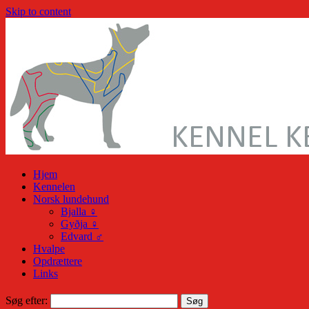
Skip to content
Hjem
Kennelen
Norsk lundehund
Bjalla ♀
Gyðja ♀
Edvard ♂
Hvalpe
Opdrættere
Links
Søg efter: