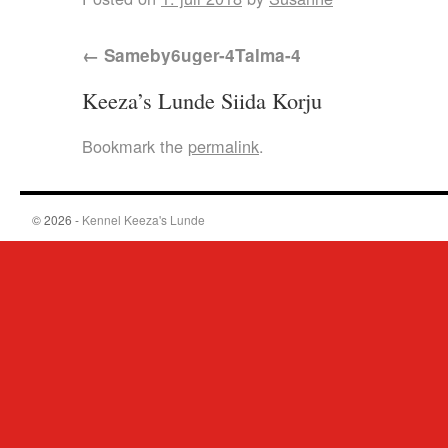
Sameby6uger-4Talma-4
Keeza’s Lunde Siida Korju
Bookmark the
permalink
.
© 2026 -
Kennel Keeza's Lunde