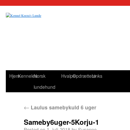
Hjem
Kennelen
Norsk
Hvalpe
Opdrættere
Links
lundehund
←
Laulus samebykuld 6 uger
Sameby6uger-5Korju-1
Posted on
1. juli 2018
by
Susanne