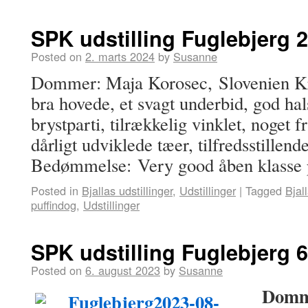
SPK udstilling Fuglebjerg 2
Posted on
2. marts 2024
by
Susanne
Dommer: Maja Korosec, Slovenien Krit
bra hovede, et svagt underbid, god ha
brystparti, tilrækkelig vinklet, noget 
dårligt udviklede tæer, tilfredsstillend
Bedømmelse: Very good åben klasse 
Posted in
Bjallas udstillinger
,
Udstillinger
|
Tagged
Bjal
puffindog
,
Udstillinger
SPK udstilling Fuglebjerg 6
Posted on
6. august 2023
by
Susanne
Domm