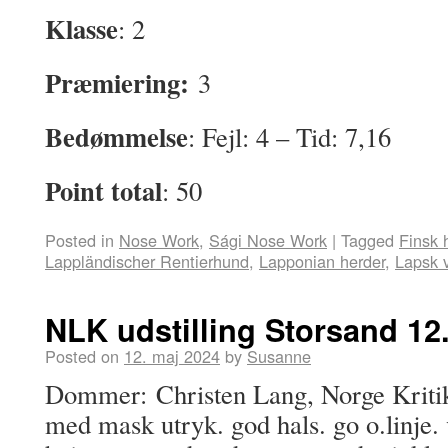
Klasse
: 2
Præmiering:
3
Bedømmelse
: Fejl: 4 – Tid: 7,16
Point total
: 50
Posted in
Nose Work
,
Sági Nose Work
|
Tagged
Finsk 
Lappländischer Rentierhund
,
Lapponian herder
,
Lapsk 
NLK udstilling Storsand 12.
Posted on
12. maj 2024
by
Susanne
Dommer: Christen Lang, Norge Kritik:
med mask utryk. god hals. go o.linje. 