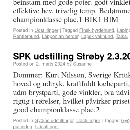
beinstam med gode poter. godt vinklet
effektive bev. trivelig temp. Bedømm
championklasse plac.1 BIK1 BIM
Posted in
Udstillinger
|
Tagged
Finsk hyrdehund
,
Lapin
Rentierhund
,
Lapponian herder
,
Lapsk vallhund
,
Taika
,
SPK udstilling Strøby 2.3.2
Posted on
2. marts 2024
by
Susanne
Dommer: Kurt Nilsson, Sverige Kritik:
hoved og udtryk, kraftfuldt kæbeparti,
udm brystparti, gode vinkler, bra udvi
rigtig i rørelser, hvilket påvirker pr
good championklasse plac.2
Posted in
Gyðjas udstillinger
,
Udstillinger
|
Tagged
Gyð
puffindog
,
Udstillinger