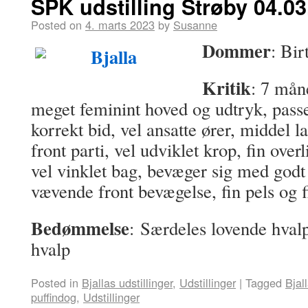
SPK udstilling Strøby 04.03
Posted on
4. marts 2023
by
Susanne
Dommer
: Bi
Kritik
: 7 mån
meget feminint hoved og udtryk, passe
korrekt bid, vel ansatte ører, middel l
front parti, vel udviklet krop, fin over
vel vinklet bag, bevæger sig med godt 
vævende front bevægelse, fin pels og 
Bedømmelse
: Særdeles lovende hval
hvalp
Posted in
Bjallas udstillinger
,
Udstillinger
|
Tagged
Bjal
puffindog
,
Udstillinger