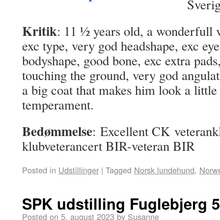
Sveri
Kritik
: 11 ½ years old, a wonderfull 
exc type, very god headshape, exc eyes
bodyshape, good bone, exc extra pads
touching the ground, very god angulatio
a big coat that makes him look a littl
temperament.
Bedømmelse
: Excellent CK veterankl
klubveterancert BIR-veteran BIR
Posted in
Udstillinger
|
Tagged
Norsk lundehund
,
Norwe
SPK udstilling Fuglebjerg 5
Posted on
5. august 2023
by
Susanne