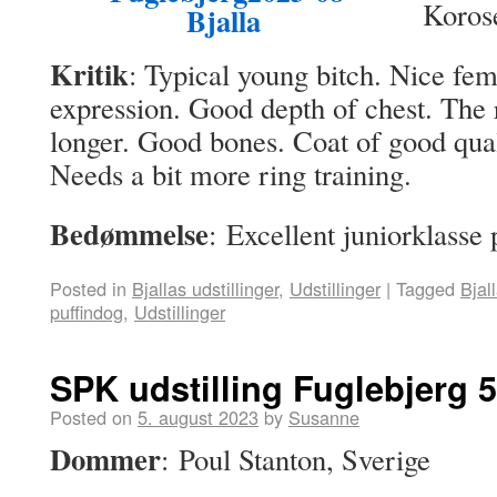
Koros
Kritik
: Typical young bitch. Nice fe
expression. Good depth of chest. The 
longer. Good bones. Coat of good qual
Needs a bit more ring training.
Bedømmelse
: Excellent juniorklasse 
Posted in
Bjallas udstillinger
,
Udstillinger
|
Tagged
Bjal
puffindog
,
Udstillinger
SPK udstilling Fuglebjerg 
Posted on
5. august 2023
by
Susanne
Dommer
: Poul Stanton, Sverige