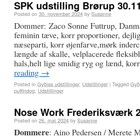
SPK udstilling Brørup 30.1
Posted on
30. november 2024
by
Susanne
Dommer: Zaco Sonne Futtrup, Danmark
feminin tæve, korr proportioner, dejlig
næseparti, korr øjenfarve,mørk inderc
længde af skalle, velplacerede fleksib
hals,helt lige smidig ryg og lænd, ko
reading
→
Posted in
Gyðjas udstillinger
,
Udstillinger
|
Tagged
Gyð
puffindog
,
Udstillinger
Nose Work Frederiksværk 2
Posted on
26. maj 2024
by
Susanne
Dommere
: Aino Pedersen / Merete 