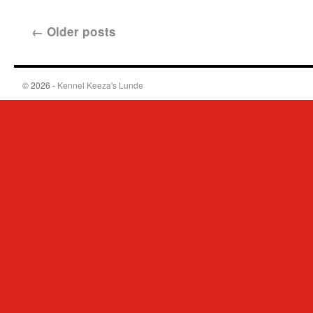
←
Older posts
© 2026 -
Kennel Keeza's Lunde