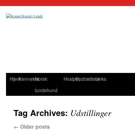
Hjem
Kennelen
Norsk
Hvalpe
Opdrættere
Links
lundehund
Tag Archives:
Udstillinger
←
Older posts