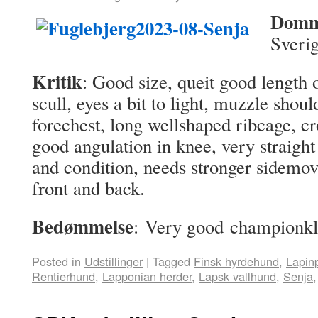
Domm
Sveri
Kritik
: Good size, queit good length
scull, eyes a bit to light, muzzle shou
forechest, long wellshaped ribcage, cro
good angulation in knee, very straight
and condition, needs stronger sidemov
front and back.
Bedømmelse
: Very good championkl
Posted in
Udstillinger
|
Tagged
Finsk hyrdehund
,
Lapin
Rentierhund
,
Lapponian herder
,
Lapsk vallhund
,
Senja