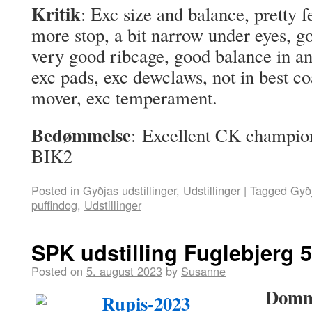
Kritik
: Exc size and balance, pretty 
more stop, a bit narrow under eyes, g
very good ribcage, good balance in angu
exc pads, exc dewclaws, not in best co
mover, exc temperament.
Bedømmelse
: Excellent CK champion
BIK2
Posted in
Gyðjas udstillinger
,
Udstillinger
|
Tagged
Gyð
puffindog
,
Udstillinger
SPK udstilling Fuglebjerg 
Posted on
5. august 2023
by
Susanne
Domm